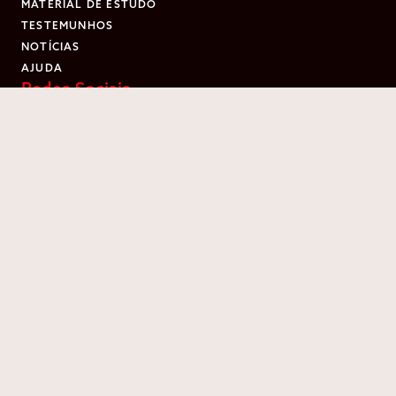
MATERIAL DE ESTUDO
TESTEMUNHOS
NOTÍCIAS
AJUDA
Redes Sociais
Download da App
Termos e Condições
Política de Privacidade
Livro de Reclamações
2026
© APP Testes de Código
Erro!
E-mail ou palavra-passe inválidos!
Fechar