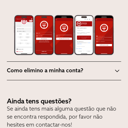
Como elimino a minha conta?
- Acede à barra lateral de menus e carrega em cima da
tua
foto de Perfil
.
Ainda tens questões?
- Uma vez dentro da tua página de perfil, na
parte
Se ainda tens mais alguma questão que não
inferior da página
carrega onde diz "Eliminar Conta".
se encontra respondida, por favor não
hesites em contactar-nos!
- Assim que carregares no botão "Eliminar Conta", vai