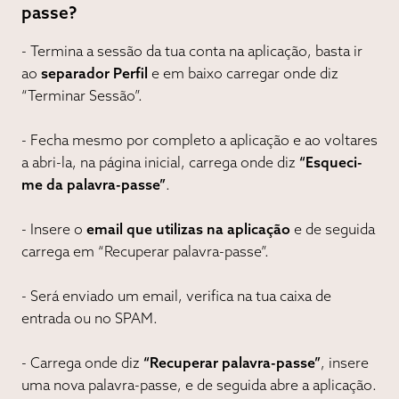
passe?
- Preenche
todos os campos
com os teus dados e
- Termina a sessão da tua conta na aplicação, basta ir
valida-os.
ao
separador Perfil
e em baixo carregar onde diz
“Terminar Sessão”.
- Após isso, terás de aceitar os Termos e condições,
de seguida irás receber um e-mail para
validares a tua
- Fecha mesmo por completo a aplicação e ao voltares
conta
. Caso o e-mail não esteja na “Caixa de Entrada”,
a abri-la, na página inicial, carrega onde diz
“Esqueci-
verifica no “Spam”.
me da palavra-passe”
.
- Abre o email e carrega onde diz
“Clique para ativar a
- Insere o
email que utilizas na aplicação
e de seguida
conta”
, de seguida abre a aplicação e faz login com o
carrega em “Recuperar palavra-passe”.
teu email e palavra-passe.
- Será enviado um email, verifica na tua caixa de
entrada ou no SPAM.
- Carrega onde diz
“Recuperar palavra-passe”
, insere
uma nova palavra-passe, e de seguida abre a aplicação.