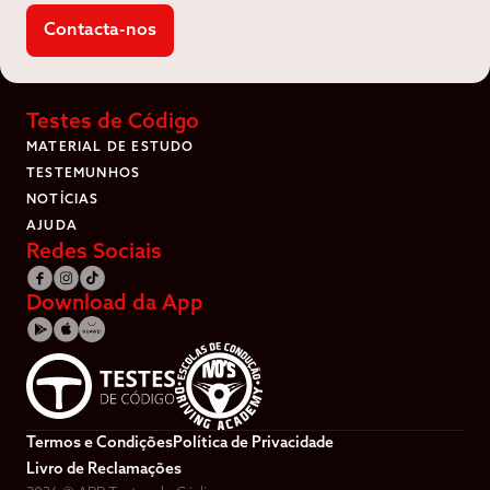
aparecer uma janela de aviso onde é questiondo se
Contacta-nos
tens mesmo a certeza de que queres eliminar a tua
conta, tem em atenção que ao eliminares a tua conta,
fica
IMPOSSÍVEL
de a poderes recuperar.
Testes de Código
MATERIAL DE ESTUDO
TESTEMUNHOS
NOTÍCIAS
AJUDA
Redes Sociais
Download da App
Termos e Condições
Política de Privacidade
Livro de Reclamações