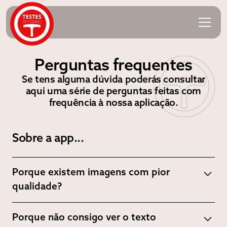
Perguntas frequentes
Se tens alguma dúvida poderás consultar
aqui uma série de perguntas feitas com
frequência à nossa aplicação.
Sobre a app...
Porque existem imagens com pior
qualidade?
As imagens são as oficiais, logo a qualidade das
Porque não consigo ver o texto
mesmas deve-se ao facto do IMT as disponibilizar