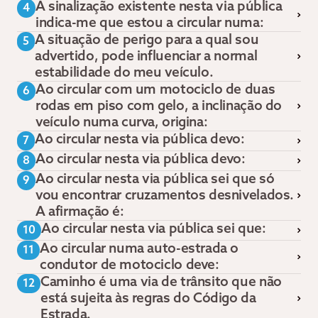
A sinalização existente nesta via pública
4
indica-me que estou a circular numa:
A situação de perigo para a qual sou
5
advertido, pode influenciar a normal
estabilidade do meu veículo.
Ao circular com um motociclo de duas
6
rodas em piso com gelo, a inclinação do
veículo numa curva, origina:
Ao circular nesta via pública devo:
7
Ao circular nesta via pública devo:
8
Ao circular nesta via pública sei que só
9
vou encontrar cruzamentos desnivelados.
A afirmação é:
Ao circular nesta via pública sei que:
10
Ao circular numa auto-estrada o
11
condutor de motociclo deve:
Caminho é uma via de trânsito que não
12
está sujeita às regras do Código da
Estrada.