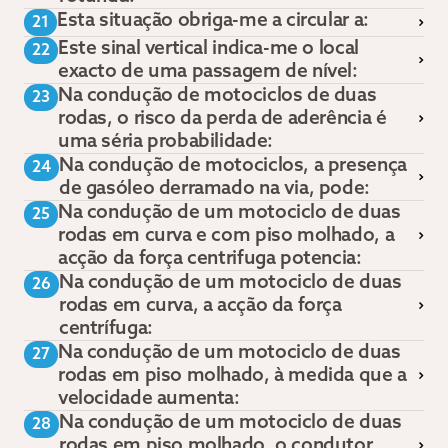
Esta situação obriga-me a circular a:
21
Este sinal vertical indica-me o local
22
exacto de uma passagem de nível:
Na condução de motociclos de duas
23
rodas, o risco da perda de aderência é
uma séria probabilidade:
Na condução de motociclos, a presença
24
de gasóleo derramado na via, pode:
Na condução de um motociclo de duas
25
rodas em curva e com piso molhado, a
acção da força centrifuga potencia:
Na condução de um motociclo de duas
26
rodas em curva, a acção da força
centrífuga:
Na condução de um motociclo de duas
27
rodas em piso molhado, à medida que a
velocidade aumenta:
Na condução de um motociclo de duas
28
rodas em piso molhado, o condutor