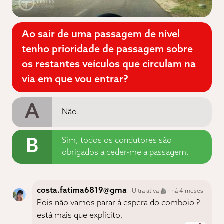
Ao sair de uma passagem de nível
tenho prioridade de passagem sobre
os restantes veículos que circulam na
via em que vou entrar?
A
Não.
B
Sim, todos os condutores são
obrigados a ceder-me a passagem.
costa.fatima6819@gma
· Ultra ativa
· há 4 meses
Pois não vamos parar á espera do comboio ?
está mais que explícito,