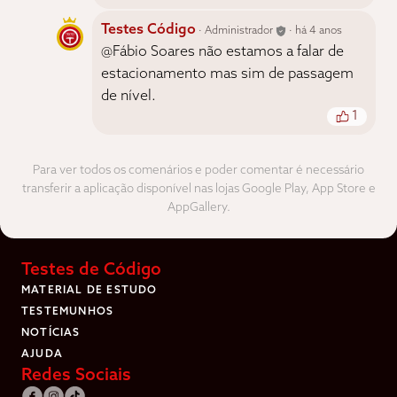
Testes Código
· Administrador
· há 4 anos
@Fábio Soares não estamos a falar de
estacionamento mas sim de passagem
de nível.
1
Para ver todos os comenários e poder comentar é necessário
transferir a aplicação disponível nas lojas Google Play, App Store e
AppGallery.
Testes de Código
MATERIAL DE ESTUDO
TESTEMUNHOS
NOTÍCIAS
AJUDA
Redes Sociais