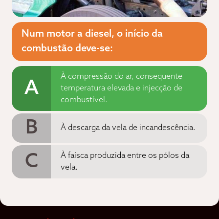
Num motor a diesel, o início da
combustão deve-se:
À compressão do ar, consequente
A
temperatura elevada e injecção de
combustível.
B
À descarga da vela de incandescência.
C
À faísca produzida entre os pólos da
vela.