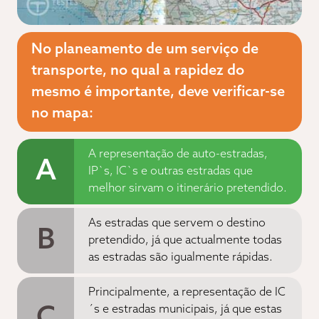
No planeamento de um serviço de
transporte, no qual a rapidez do
mesmo é importante, deve verificar-se
no mapa:
A representação de auto-estradas,
A
IP`s, IC`s e outras estradas que
melhor sirvam o itinerário pretendido.
As estradas que servem o destino
B
pretendido, já que actualmente todas
as estradas são igualmente rápidas.
Principalmente, a representação de IC
C
´s e estradas municipais, já que estas