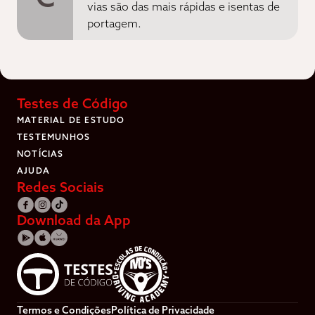
vias são das mais rápidas e isentas de
portagem.
Testes de Código
MATERIAL DE ESTUDO
TESTEMUNHOS
NOTÍCIAS
AJUDA
Redes Sociais
Download da App
Termos e Condições
Política de Privacidade