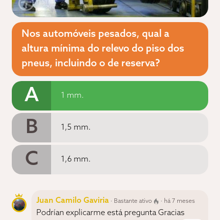
Nos automóveis pesados, qual a
altura mínima do relevo do piso dos
pneus, incluindo o de reserva?
A
1 mm.
B
1,5 mm.
C
1,6 mm.
Juan Camilo Gaviria
· Bastante ativo
· há 7 meses
Podrían explicarme está pregunta Gracias