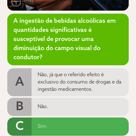
A ingestão de bebidas alcoólicas em
quantidades significativas é
susceptível de provocar uma
diminuição do campo visual do
condutor?
Não, já que o referido efeito é
A
exclusivo do consumo de drogas e da
ingestão medicamentos.
B
Não.
C
Sim.