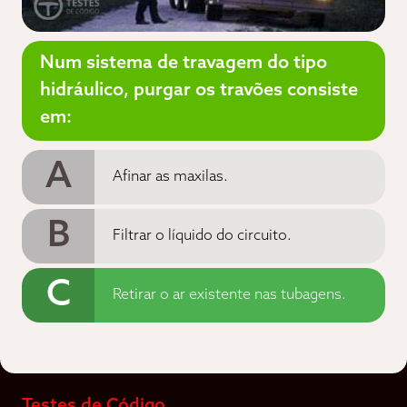
Num sistema de travagem do tipo
hidráulico, purgar os travões consiste
em:
A
Afinar as maxilas.
B
Filtrar o líquido do circuito.
C
Retirar o ar existente nas tubagens.
Testes de Código