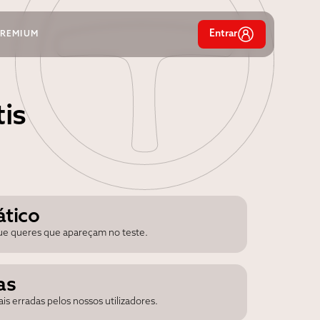
Entrar
PREMIUM
tis
ático
que queres que apareçam no teste.
as
s erradas pelos nossos utilizadores.