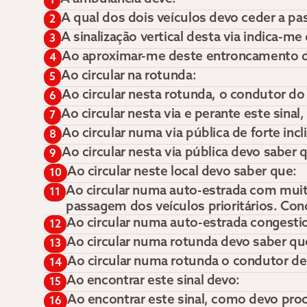
1
A qual dos dois veículos devo ceder a p
2
A sinalização vertical desta via indica-me
3
Ao aproximar-me deste entroncamento de
4
Ao circular na rotunda:
5
Ao circular nesta rotunda, o condutor do
6
Ao circular nesta via e perante este sinal,
7
Ao circular numa via pública de forte inc
8
Ao circular nesta via pública devo saber 
9
Ao circular neste local devo saber que:
10
Ao circular numa auto-estrada com muita
11
passagem dos veículos prioritários. Co
Ao circular numa auto-estrada congestio
12
Ao circular numa rotunda devo saber qu
13
Ao circular numa rotunda o condutor d
14
Ao encontrar este sinal devo:
15
Ao encontrar este sinal, como devo pro
16