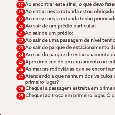
Ao encontrar este sinal, o que devo faze
17
Ao entrar nesta rotunda estou obrigado 
18
Ao entrar nesta rotunda tenho priorida
19
Ao sair de um prédio particular:
20
Ao sair de um prédio:
21
Ao sair de uma passagem de nível tenho
22
Ao sair do parque de estacionamento d
23
Ao sair do parque de estacionamento d
24
Aproximo-me de um cruzamento ou en
25
As marcas rodoviárias que se encontra
26
Atendendo a que nenhum dos veículos q
27
primeiro lugar?
Cheguei à passagem estreita em primeir
28
Cheguei ao troço em primeiro lugar. O q
29