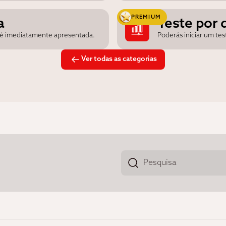
PREMIUM
a
Teste por 
a é imediatamente apresentada.
Poderás iniciar um te
Ver todas as categorias