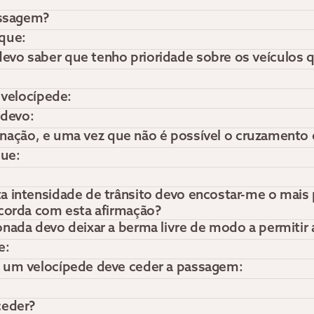
assagem?
 que:
vo saber que tenho prioridade sobre os veículos 
 velocípede:
 devo:
linação, e uma vez que não é possível o cruzamento e
que:
 intensidade de trânsito devo encostar-me o mais p
ncorda com esta afirmação?
nada devo deixar a berma livre de modo a permitir 
e:
e um velocípede deve ceder a passagem:
ceder?