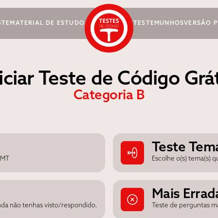
STE
MATERIAL DE ESTUDO
TESTEMUNHOS
VERSÃO 
iciar Teste de Código Grá
Categoria B
Teste Tem
 IMT
Escolhe o(s) tema(s) 
Mais Errad
nda não tenhas visto/respondido.
Teste de perguntas mai